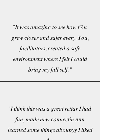
''𝐼𝑡 𝑤𝑎𝑠 𝑎𝑚𝑎𝑧𝑖𝑛𝑔 𝑡𝑜 𝑠𝑒𝑒 ℎ𝑜𝑤 𝑡ℝ𝑢
𝑔𝑟𝑒𝑤 𝑐𝑙𝑜𝑠𝑒𝑟 𝑎𝑛𝑑 𝑠𝑎𝑓𝑒𝑟 𝑒𝑣𝑒𝑟𝑦. 𝑌𝑜𝑢,
𝑓𝑎𝑐𝑖𝑙𝑖𝑡𝑎𝑡𝑜𝑟𝑠, 𝑐𝑟𝑒𝑎𝑡𝑒𝑑 𝑎 𝑠𝑎𝑓𝑒
𝑒𝑛𝑣𝑖𝑟𝑜𝑛𝑚𝑒𝑛𝑡 𝑤ℎ𝑒𝑟𝑒 𝐼 𝑓𝑒𝑙𝑡 𝐼 𝑐𝑜𝑢𝑙𝑑
𝑏𝑟𝑖𝑛𝑔 𝑚𝑦 𝑓𝑢𝑙𝑙 𝑠𝑒𝑙𝑓. ''
''𝐼 𝑡ℎ𝑖𝑛𝑘 𝑡ℎ𝑖𝑠 𝑤𝑎𝑠 𝑎 𝑔𝑟𝑒𝑎𝑡 𝑟𝑒𝑡𝑡𝑎𝑟 𝐼 ℎ𝑎𝑑
𝑓𝑢𝑛, 𝑚𝑎𝑑𝑒 𝑛𝑒𝑤 𝑐𝑜𝑛𝑛𝑒𝑐𝑡𝑖𝑛 𝑛𝑛𝑛
𝑙𝑒𝑎𝑟𝑛𝑒𝑑 𝑠𝑜𝑚𝑒 𝑡ℎ𝑖𝑛𝑔𝑠 𝑎𝑏𝑜𝑢𝑝𝑦𝑦 𝐼 𝑙𝑖𝑘𝑒𝑑