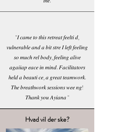
𝑡ℎ𝑒.
''𝐼 𝑐𝑎𝑚𝑒 𝑡𝑜 𝑡ℎ𝑖𝑠 𝑟𝑒𝑡𝑟𝑒𝑎𝑡 𝑓𝑒𝑒𝑙𝑡𝑖 𝑑,
𝑣𝑢𝑙𝑛𝑒𝑟𝑎𝑏𝑙𝑒 𝑎𝑛𝑑 𝑎 𝑏𝑖𝑡 𝑠𝑡𝑟𝑒 𝐼 𝑙𝑒𝑓𝑡 𝑓𝑒𝑒𝑙𝑖𝑛𝑔
𝑠𝑜 𝑚𝑢𝑐ℎ 𝑟𝑒𝑙 𝑏𝑜𝑑𝑦, 𝑓𝑒𝑒𝑙𝑖𝑛𝑔 𝑎𝑙𝑖𝑣𝑒
𝑎𝑔𝑎𝑖𝑖𝑎𝑝 𝑒𝑎𝑐𝑒 𝑖𝑛 𝑚𝑖𝑛𝑑. 𝐹𝑎𝑐𝑖𝑙𝑖𝑡𝑎𝑡𝑜𝑟𝑠
ℎ𝑒𝑙𝑑 𝑎 𝑏𝑒𝑎𝑢𝑡𝑖 𝑐𝑒, 𝑎 𝑔𝑟𝑒𝑎𝑡 𝑡𝑒𝑎𝑚𝑤𝑜𝑟𝑘.
𝑇ℎ𝑒 𝑏𝑟𝑒𝑎𝑡ℎ𝑤𝑜𝑟𝑘 𝑠𝑒𝑠𝑠𝑖𝑜𝑛𝑠 𝑤𝑒𝑒 𝑛𝑔!
𝑇ℎ𝑎𝑛𝑘 𝑦𝑜𝑢 𝐴𝑦𝑖𝑎𝑛𝑎 ''
Hvad vil der ske?