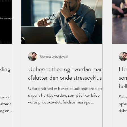
Mateusz Jędrzejewski
ling i
Udbrændthed og hvordan man
Hel
afslutter den onde stresscyklus
som
hel
Udbrændthed er blevet et udbredt problem i
dagens hurtige verden, som påvirker både
ere om
Seks
vores produktivitet, følelsesmæssige ...
 efterlod
ople
 og en
dybt