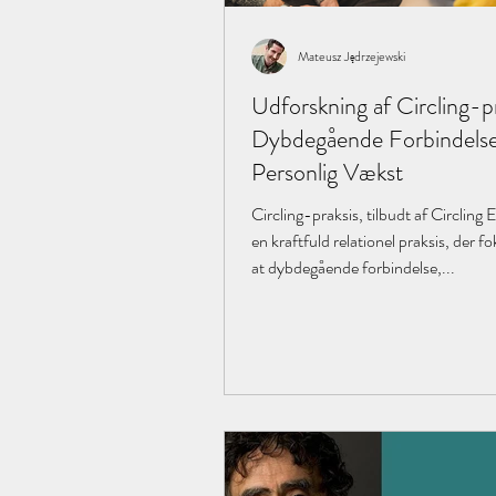
Mateusz Jędrzejewski
Udforskning af Circling-pr
Dybdegående Forbindels
Personlig Vækst
Circling-praksis, tilbudt af Circling 
en kraftfuld relationel praksis, der f
at dybdegående forbindelse,...