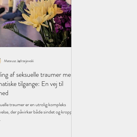
Mateusz Jędrzejewski
ing af seksuelle traumer med
atiske tilgange: En vej til
hed
uelle traumer er en utrolig kompleks
velse, der påvirker både sindet og kroppen
.