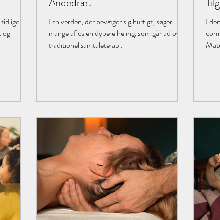
Åndedræt
Til
og 
tidlige
I en verden, der bevæger sig hurtigt, søger
I den
t og
mange af os en dybere heling, som går ud over
comp
traditionel samtaleterapi.
Maté