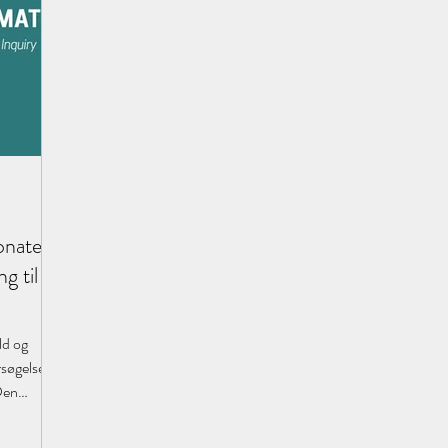
onate
g til
ld og
rsøgelse og
Den