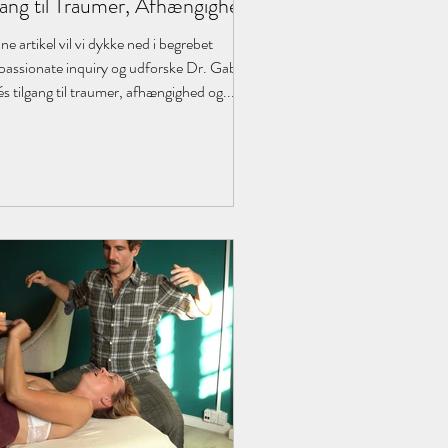
gang til Traumer, Afhængighed
Medfølelse
ne artikel vil vi dykke ned i begrebet
assionate inquiry og udforske Dr. Gabor
s tilgang til traumer, afhængighed og...