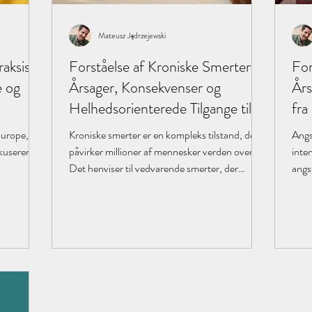
Mateusz Jędrzejewski
aksis:
Forståelse af Kroniske Smerter:
For
e og
Årsager, Konsekvenser og
Års
Helhedsorienterede Tilgange til
fra
Lindring
Europe, er
Kroniske smerter er en kompleks tilstand, der
Angs
okuserer på
påvirker millioner af mennesker verden over.
inte
Det henviser til vedvarende smerter, der
angs
varer...
der..