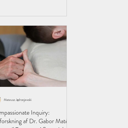
Mateusz Jędrzejewski
passionate Inquiry:
orskning af Dr. Gabor Matés