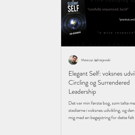
Mateusz Jędrzejewski
Elegant Self: voksnes udvik
Circling og Surrendered
Leadership
Det var min første bog, som talte m
stadierne i voksnes udvikling, og den
mig med en begejstring for dette felt
lyst...