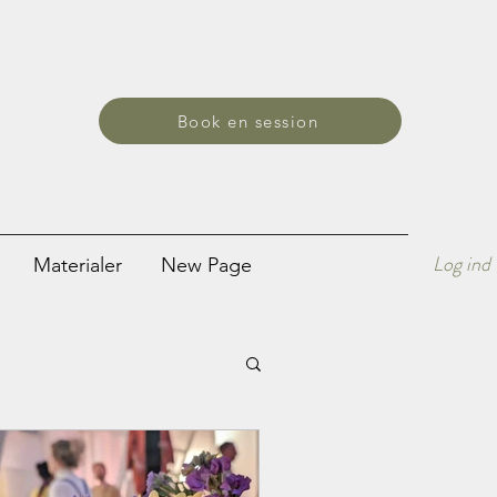
Book en session
Log ind
Materialer
New Page